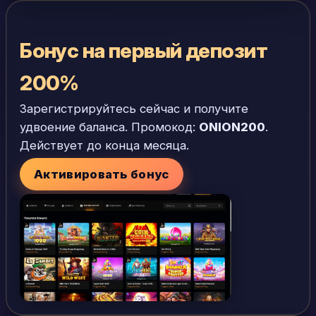
Бонус на первый депозит
200%
Зарегистрируйтесь сейчас и получите
удвоение баланса. Промокод:
ONION200
.
Действует до конца месяца.
Активировать бонус