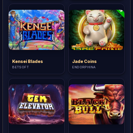
Kensei Blades
Jade Coins
BETSOFT
ENDORPHINA