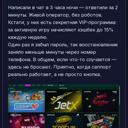
Написали в чат в 3 часа ночи — ответили за 2
минуты. Живой оператор, без роботов.
Кстати, у них есть секретная VIP-программа:
за активную игру начисляют кэшбек до 15%
каждую неделю.
Один раз я забыл пароль, так восстановление
заняло меньше минуты через номер
телефона. В общем, если что-то случается —
здесь не бросают. Приятно, когда саппорт
реально работает, а не просто кнопка.